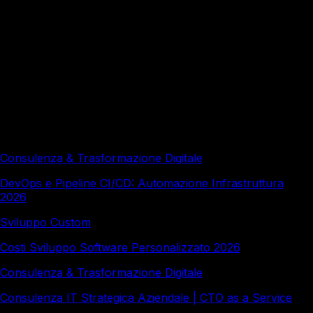
Serve ancora il testing manuale con la test
automation?
Redazione a cura di Italy Soft, con il supporto di strumenti
di intelligenza artificiale e revisione editoriale umana.
Approfondimenti correlati
Consulenza & Trasformazione Digitale
DevOps e Pipeline CI/CD: Automazione Infrastruttura
2026
Sviluppo Custom
Costi Sviluppo Software Personalizzato 2026
Consulenza & Trasformazione Digitale
Consulenza IT Strategica Aziendale | CTO as a Service