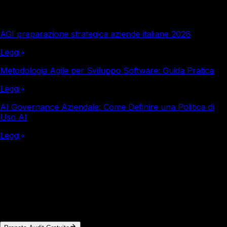
Altro in questa categoria
AGI preparazione strategica aziende italiane 2026
Leggi
Metodologia Agile per Sviluppo Software: Guida Pratica
Leggi
AI Governance Aziendale: Come Definire una Politica di
Uso AI
Leggi
Italy Soft
Vuoi i numeri reali per la tua azienda?
In 30 minuti di audit gratuito analizziamo i tuoi processi e
calcoliamo il ROI concreto. Nessun impegno.