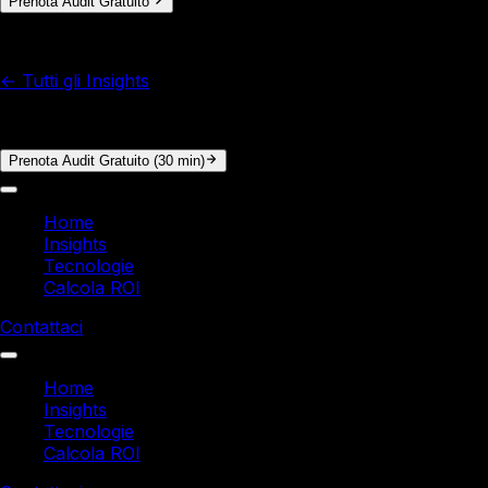
Prenota Audit Gratuito
© 2026 Italy Soft. Tutti i diritti riservati.
← Tutti gli Insights
Vuoi i numeri reali per la tua azienda?
Prenota Audit Gratuito (30 min)
Home
Insights
Tecnologie
Calcola ROI
Contattaci
Home
Insights
Tecnologie
Calcola ROI