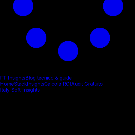
FT
/
Insights
Blog tecnico & guide
Home
Stack
Insights
Calcola ROI
Audit Gratuito
Italy Soft
/
Insights
/
Consulenza & Trasformazione Digitale
Consulenza & Trasformazione Digitale
Testing e QA Automation
per Software Affidabile