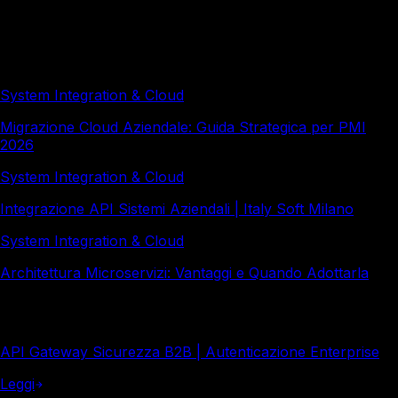
di intelligenza artificiale e revisione editoriale umana.
Approfondimenti correlati
System Integration & Cloud
Migrazione Cloud Aziendale: Guida Strategica per PMI
2026
System Integration & Cloud
Integrazione API Sistemi Aziendali | Italy Soft Milano
System Integration & Cloud
Architettura Microservizi: Vantaggi e Quando Adottarla
Altro in questa categoria
API Gateway Sicurezza B2B | Autenticazione Enterprise
Leggi