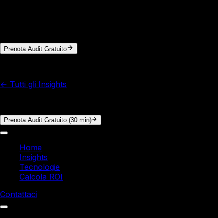
In 30 minuti di audit gratuito analizziamo i tuoi processi e
calcoliamo il ROI concreto. Nessun impegno.
Prenota Audit Gratuito
© 2026 Italy Soft. Tutti i diritti riservati.
← Tutti gli Insights
Vuoi i numeri reali per la tua azienda?
Prenota Audit Gratuito (30 min)
Home
Insights
Tecnologie
Calcola ROI
Contattaci