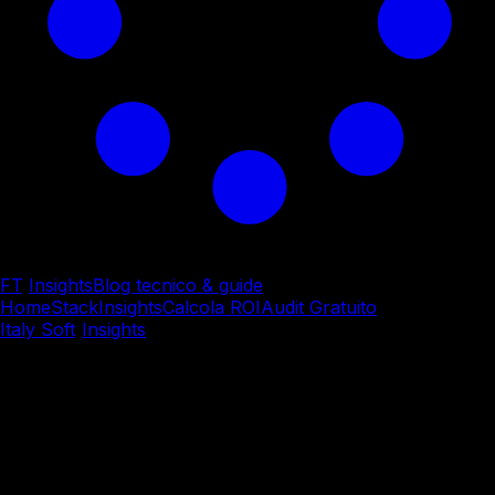
FT
/
Insights
Blog tecnico & guide
Home
Stack
Insights
Calcola ROI
Audit Gratuito
Italy Soft
/
Insights
/
AI & Machine Learning
AI & Machine Learning
I tuoi dati sono troppo
preziosi per
regalarli a un
cloud americano