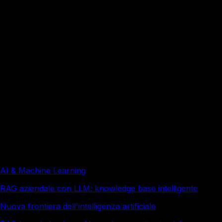
Come funziona il RAG in un assistente AI
aziendale on-premise?
Quanto tempo serve per implementare uno small
language model on-premise?
Redazione a cura di Italy Soft, con il supporto di strumenti
di intelligenza artificiale e revisione editoriale umana.
Approfondimenti correlati
AI & Machine Learning
RAG aziendale con LLM: knowledge base intelligente
Nuova frontiera dell'intelligenza artificiale