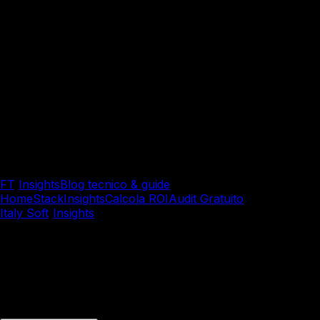
FT
/
Insights
Blog tecnico & guide
Home
Stack
Insights
Calcola ROI
Audit Gratuito
Italy Soft
/
Insights
/
AI & Machine Learning
AI & Machine Learning
Sistemi di Raccomandazione 
Algoritmi di personalizzazione che aumentano conversioni e 