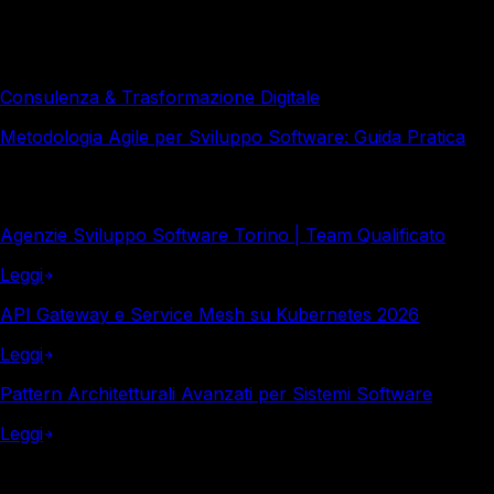
Approfondimenti correlati
Consulenza & Trasformazione Digitale
Metodologia Agile per Sviluppo Software: Guida Pratica
Altro in questa categoria
Agenzie Sviluppo Software Torino | Team Qualificato
Leggi
API Gateway e Service Mesh su Kubernetes 2026
Leggi
Pattern Architetturali Avanzati per Sistemi Software
Leggi
Italy Soft