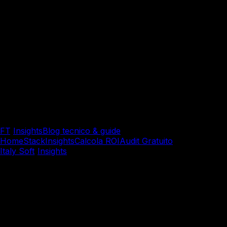
FT
/
Insights
Blog tecnico & guide
Home
Stack
Insights
Calcola ROI
Audit Gratuito
Italy Soft
/
Insights
/
Sviluppo Software Custom
Sviluppo Software Custom
Comprensione Intelligente d
Affidabile