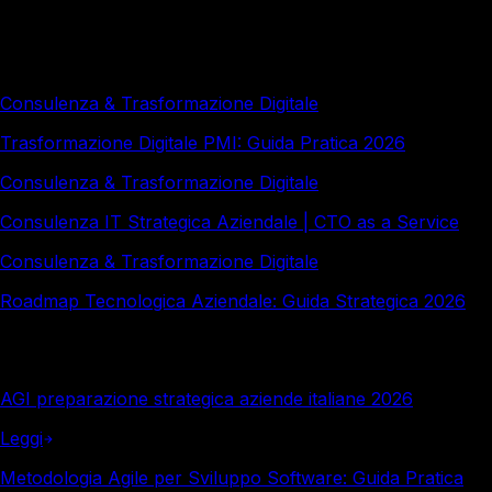
di intelligenza artificiale e revisione editoriale umana.
Approfondimenti correlati
Consulenza & Trasformazione Digitale
Trasformazione Digitale PMI: Guida Pratica 2026
Consulenza & Trasformazione Digitale
Consulenza IT Strategica Aziendale | CTO as a Service
Consulenza & Trasformazione Digitale
Roadmap Tecnologica Aziendale: Guida Strategica 2026
Altro in questa categoria
AGI preparazione strategica aziende italiane 2026
Leggi
Metodologia Agile per Sviluppo Software: Guida Pratica