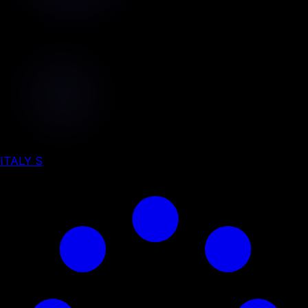
ITALY S