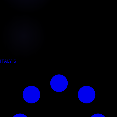
ITALY S