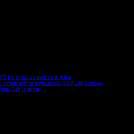
FT
/
Insights
Blog tecnico & guide
Home
Stack
Insights
Calcola ROI
Audit Gratuito
Italy Soft
/
Insights
/
Sviluppo Custom
Sviluppo Custom
Quanto Costa Davvero un So
Trasparente