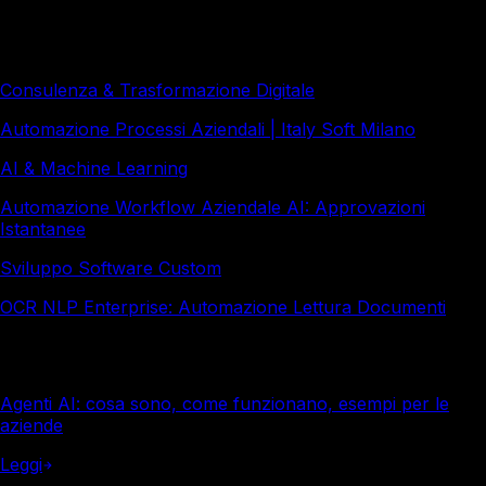
Approfondimenti correlati
Consulenza & Trasformazione Digitale
Automazione Processi Aziendali | Italy Soft Milano
AI & Machine Learning
Automazione Workflow Aziendale AI: Approvazioni
Istantanee
Sviluppo Software Custom
OCR NLP Enterprise: Automazione Lettura Documenti
Altro in questa categoria
Agenti AI: cosa sono, come funzionano, esempi per le
aziende
Leggi