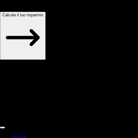
l'automazione AI porta alla tua azienda.
Calcola il tuo risparmio
Senza registrazione · Risultati immediati
M
L
A
S
G
127+ PMI italiane
hanno calcolato il loro ROI
Home