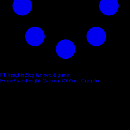
FT
/
Insights
Blog tecnico & guide
Home
Stack
Insights
Calcola ROI
Audit Gratuito
Strumento gratuito
Quanto stai sprecando
in processi manuali?
4 domande. 2 minuti. Scopri il risparmio reale che